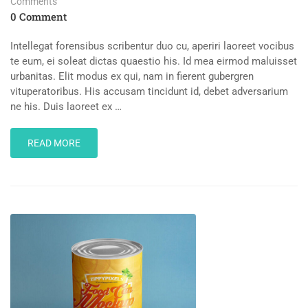
Comments
0 Comment
Intellegat forensibus scribentur duo cu, aperiri laoreet vocibus
te eum, ei soleat dictas quaestio his. Id mea eirmod maluisset
urbanitas. Elit modus ex qui, nam in fierent gubergren
vituperatoribus. His accusam tincidunt id, debet adversarium
ne his. Duis laoreet ex …
READ
READ MORE
MORE
ABOUT
FLYING
MUG