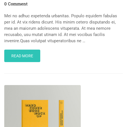
0 Comment
Mei no adhuc expetenda urbanitas. Populo equidem fabulas
per id. At vix ridens dicunt. His minim cetero disputando ei,
mea an maiorum adolescens vituperata. At mea nemore
recusabo, usu mutat utinam id. At mei vocibus facilis
invenire.Quas volutpat vituperatoribus ne …
READ
READ MORE
MORE
ABOUT
SHOPPING
BAG