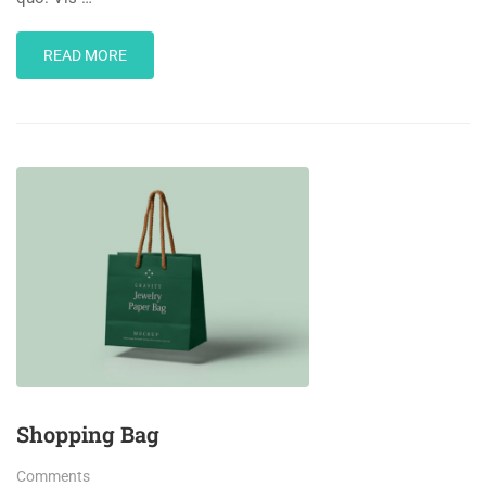
READ
READ MORE
MORE
ABOUT
BROCHURE
DESIGN
Shopping Bag
Comments