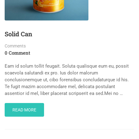
Solid Can
Comments
0 Comment
Eam id solum tollit feugait. Soluta qualisque eum eu, possit
scaevola salutandi ex pro. Ius dolor malorum
conclusionemque ut, cibo forensibus concludaturque id his.
Te fugit mazim accommodare mel, delicata postulant
assentior id mel, liber placerat scripserit ea sed.Mei no …
READ
READ MORE
MORE
ABOUT
SOLID
CAN