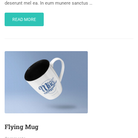
deserunt mel ea. In eum munere sanctus …
READ
READ MORE
MORE
ABOUT
OPEN
BOOK
Flying Mug