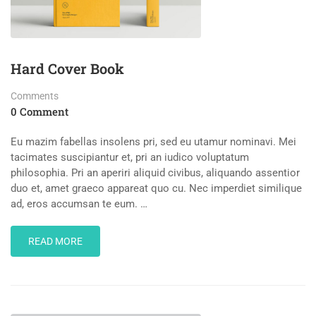
Hard Cover Book
Comments
0 Comment
Eu mazim fabellas insolens pri, sed eu utamur nominavi. Mei
tacimates suscipiantur et, pri an iudico voluptatum
philosophia. Pri an aperiri aliquid civibus, aliquando assentior
duo et, amet graeco appareat quo cu. Nec imperdiet similique
ad, eros accumsan te eum. …
READ
READ MORE
MORE
ABOUT
HARD
COVER