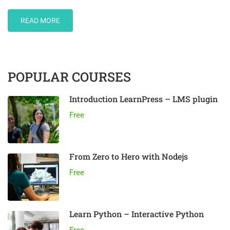
READ
READ MORE
MORE
ABOUT
TICKING
CLOCK
POPULAR COURSES
Introduction LearnPress – LMS plugin
Free
From Zero to Hero with Nodejs
Free
Learn Python – Interactive Python
Free